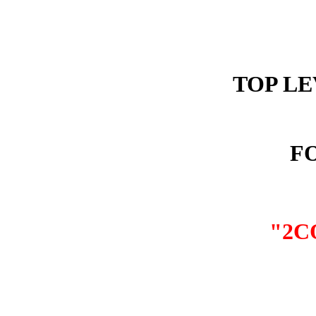
TOP L
F
"2C